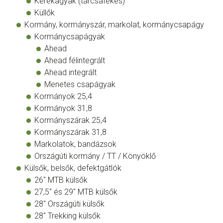
Kerékagyak (tárcsafékes)
Küllők
Kormány, kormányszár, markolat, kormánycsapágy
Kormánycsapágyak
Ahead
Ahead félintegrált
Ahead integrált
Menetes csapágyak
Kormányok 25,4
Kormányok 31,8
Kormányszárak 25,4
Kormányszárak 31,8
Markolatok, bandázsok
Országúti kormány / TT / Könyöklő
Külsők, belsők, defektgátlók
26" MTB külsők
27,5" és 29" MTB külsők
28" Országúti külsők
28" Trekking külsők