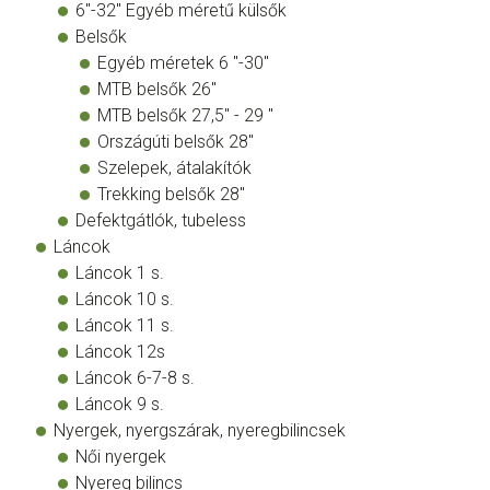
6"-32" Egyéb méretű külsők
Belsők
Egyéb méretek 6 "-30"
MTB belsők 26"
MTB belsők 27,5" - 29 "
Országúti belsők 28"
Szelepek, átalakítók
Trekking belsők 28"
Defektgátlók, tubeless
Láncok
Láncok 1 s.
Láncok 10 s.
Láncok 11 s.
Láncok 12s
Láncok 6-7-8 s.
Láncok 9 s.
Nyergek, nyergszárak, nyeregbilincsek
Női nyergek
Nyereg bilincs