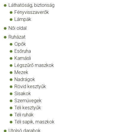
Láthatóság, biztonság
Fényvisszaverők
Lámpák
Női oldal
Ruházat
Cipők
Esőruha
Kamásli
Légszűrő maszkok
Mezek
Nadrágok
Rövid kesztyűk
Sisakok
Szemüvegek
Téli kesztyűk
Téli ruhák
Téli sapik, maszkok
Utolsó darabok