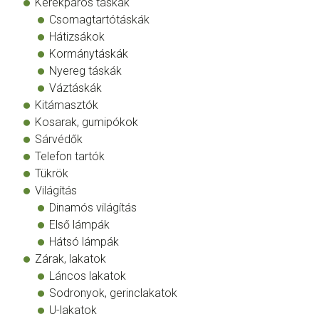
Kerékpáros táskák
Csomagtartótáskák
Hátizsákok
Kormánytáskák
Nyereg táskák
Váztáskák
Kitámasztók
Kosarak, gumipókok
Sárvédők
Telefon tartók
Tükrök
Világítás
Dinamós világítás
Első lámpák
Hátsó lámpák
Zárak, lakatok
Láncos lakatok
Sodronyok, gerinclakatok
U-lakatok