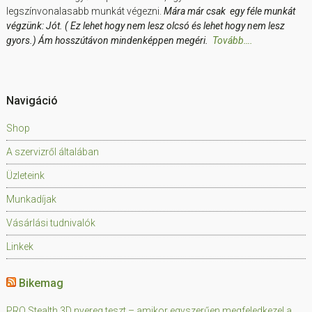
legszínvonalasabb munkát végezni.
Mára már csak egy féle munkát
végzünk: Jót. ( Ez lehet hogy nem lesz olcsó és lehet hogy nem lesz
gyors.) Ám hosszútávon mindenképpen megéri.
Tovább….
Navigáció
Shop
A szervizről általában
Üzleteink
Munkadíjak
Vásárlási tudnivalók
Linkek
Bikemag
PRO Stealth 3D nyereg teszt – amikor egyszerűen megfeledkezel a