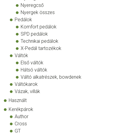
Nyeregcső
Nyergek összes
Pedálok
Komfort pedálok
SPD pedálok
Technikai pedálok
X-Pedál tartozékok
Váltók
Első váltók
Hátsó váltók
Váltó alkatrészek, bowdenek
Váltókarok
Vázak, villák
Használt
Kerékpárok
Author
Cross
GT