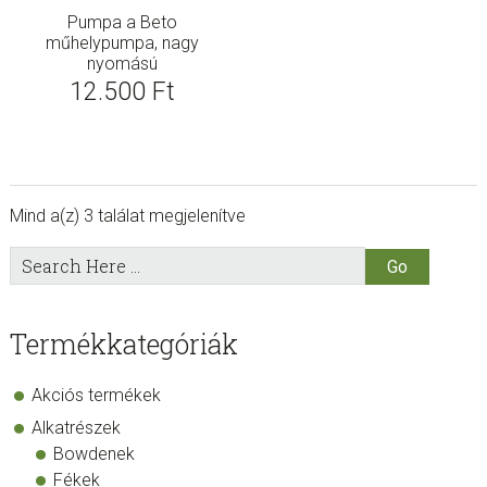
Pumpa a Beto
műhelypumpa, nagy
nyomású
12.500
Ft
Mind a(z) 3 találat megjelenítve
sidebar
Store
Search
Here
Sidebar
Termékkategóriák
Akciós termékek
Alkatrészek
Bowdenek
Fékek