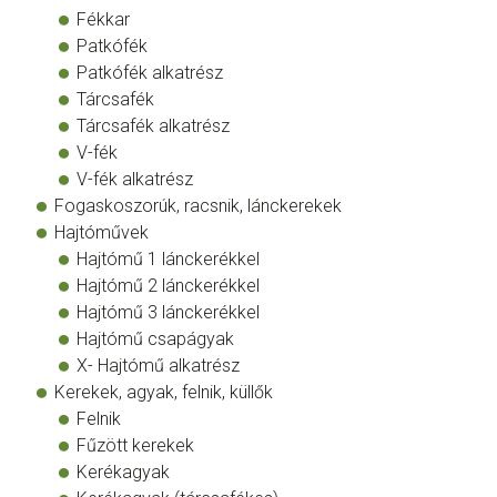
Fékkar
Patkófék
Patkófék alkatrész
Tárcsafék
Tárcsafék alkatrész
V-fék
V-fék alkatrész
Fogaskoszorúk, racsnik, lánckerekek
Hajtóművek
Hajtómű 1 lánckerékkel
Hajtómű 2 lánckerékkel
Hajtómű 3 lánckerékkel
Hajtómű csapágyak
X- Hajtómű alkatrész
Kerekek, agyak, felnik, küllők
Felnik
Fűzött kerekek
Kerékagyak