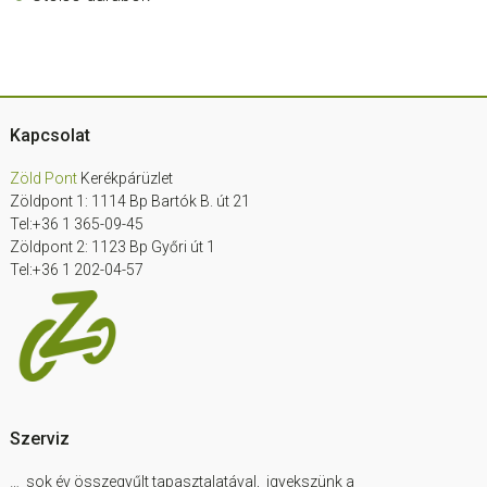
Footer
Kapcsolat
Zöld Pont
Kerékpárüzlet
Zöldpont 1: 1114 Bp Bartók B. út 21
Tel:+36 1 365-09-45
Zöldpont 2: 1123 Bp Győri út 1
Tel:+36 1 202-04-57
Szerviz
… sok év összegyűlt tapasztalatával, igyekszünk a