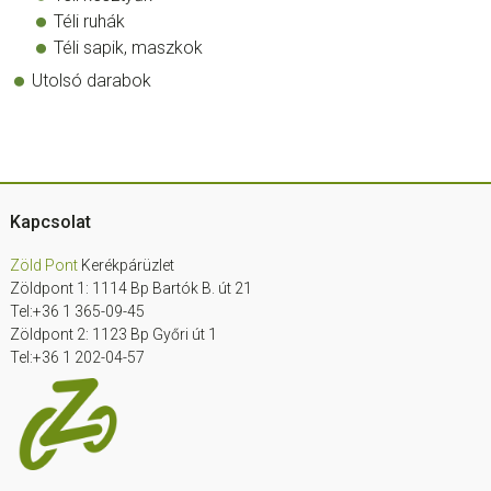
Téli ruhák
Téli sapik, maszkok
Utolsó darabok
Footer
Kapcsolat
Zöld Pont
Kerékpárüzlet
Zöldpont 1: 1114 Bp Bartók B. út 21
Tel:+36 1 365-09-45
Zöldpont 2: 1123 Bp Győri út 1
Tel:+36 1 202-04-57