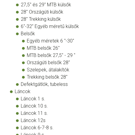
27,5" és 29" MTB külsők
28" Országúti külsők
28" Trekking külsők
6"-32" Egyéb méretű külsők
Belsők
Egyéb méretek 6 "-30"
MTB belsők 26"
MTB belsők 27,5" - 29 "
Országúti belsők 28"
Szelepek, átalakítók
Trekking belsők 28"
Defektgátlók, tubeless
Láncok
Láncok 1 s.
Láncok 10 s.
Láncok 11 s.
Láncok 12s
Láncok 6-7-8 s.
Láncok 9 s.