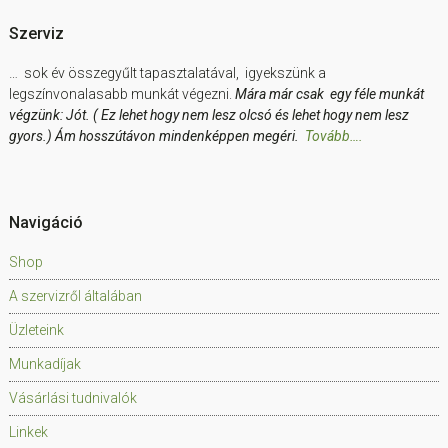
Szerviz
… sok év összegyűlt tapasztalatával, igyekszünk a
legszínvonalasabb munkát végezni.
Mára már csak egy féle munkát
végzünk: Jót. ( Ez lehet hogy nem lesz olcsó és lehet hogy nem lesz
gyors.) Ám hosszútávon mindenképpen megéri.
Tovább….
Navigáció
Shop
A szervizről általában
Üzleteink
Munkadíjak
Vásárlási tudnivalók
Linkek