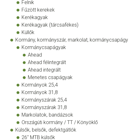
Felnik
Fűzött kerekek
Kerékagyak
Kerékagyak (tárcsafékes)
Küllők
Kormány, kormányszár, markolat, kormánycsapágy
Kormánycsapágyak
Ahead
Ahead félintegrált
Ahead integrált
Menetes csapágyak
Kormányok 25,4
Kormányok 31,8
Kormányszárak 25,4
Kormányszárak 31,8
Markolatok, bandázsok
Országúti kormány / TT / Könyöklő
Külsők, belsők, defektgátlók
26" MTB külsők