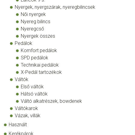
Nyergek, nyergszárak, nyeregbilincsek
Női nyergek
Nyereg bilincs
Nyeregcső
Nyergek összes
Pedálok
Komfort pedálok
SPD pedálok
Technikai pedálok
X-Pedál tartozékok
Váltók
Első váltók
Hátsó váltók
Váltó alkatrészek, bowdenek
Váltókarok
Vázak, villák
Használt
Kerékpárok