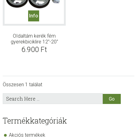
Info
OIdaltám kerék fém
gyerekbiciklire 12″-20″
6.900
Ft
Összesen 1 találat
sidebar
Store
Search
Here
Sidebar
Termékkategóriák
Akciós termékek