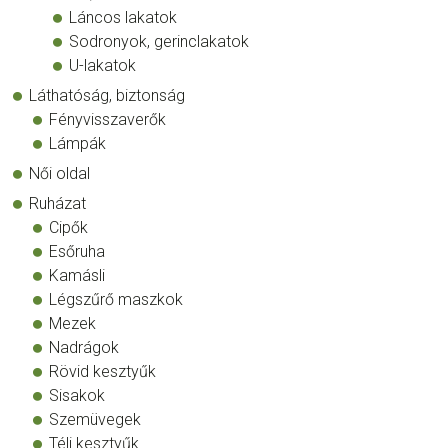
Láncos lakatok
Sodronyok, gerinclakatok
U-lakatok
Láthatóság, biztonság
Fényvisszaverők
Lámpák
Női oldal
Ruházat
Cipők
Esőruha
Kamásli
Légszűrő maszkok
Mezek
Nadrágok
Rövid kesztyűk
Sisakok
Szemüvegek
Téli kesztyűk