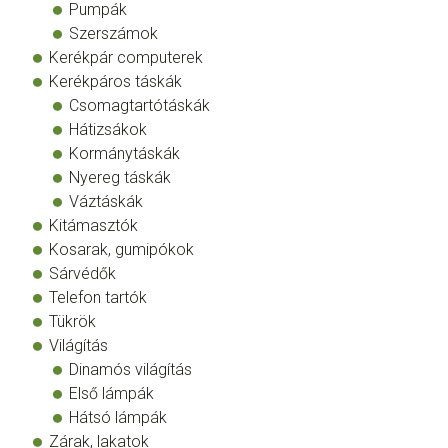
Pumpák
Szerszámok
Kerékpár computerek
Kerékpáros táskák
Csomagtartótáskák
Hátizsákok
Kormánytáskák
Nyereg táskák
Váztáskák
Kitámasztók
Kosarak, gumipókok
Sárvédők
Telefon tartók
Tükrök
Világítás
Dinamós világítás
Első lámpák
Hátsó lámpák
Zárak, lakatok