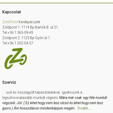
Footer
Kapcsolat
Zöld Pont
Kerékpárüzlet
Zöldpont 1: 1114 Bp Bartók B. út 21
Tel:+36 1 365-09-45
Zöldpont 2: 1123 Bp Győri út 1
Tel:+36 1 202-04-57
Szerviz
… sok év összegyűlt tapasztalatával, igyekszünk a
legszínvonalasabb munkát végezni.
Mára már csak egy féle munkát
végzünk: Jót. ( Ez lehet hogy nem lesz olcsó és lehet hogy nem lesz
gyors.) Ám hosszútávon mindenképpen megéri.
Tovább….