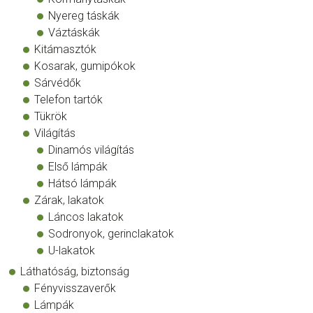
Nyereg táskák
Váztáskák
Kitámasztók
Kosarak, gumipókok
Sárvédők
Telefon tartók
Tükrök
Világítás
Dinamós világítás
Első lámpák
Hátsó lámpák
Zárak, lakatok
Láncos lakatok
Sodronyok, gerinclakatok
U-lakatok
Láthatóság, biztonság
Fényvisszaverők
Lámpák