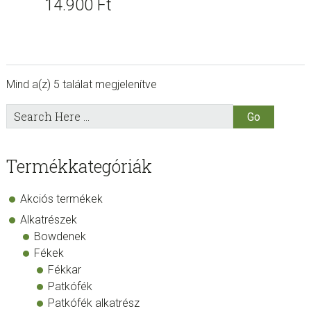
14.900
Ft
Mind a(z) 5 találat megjelenítve
sidebar
Store
Search
Here
Sidebar
Termékkategóriák
Akciós termékek
Alkatrészek
Bowdenek
Fékek
Fékkar
Patkófék
Patkófék alkatrész