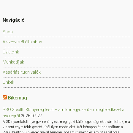
Navigáció
Shop
A szervizről általában
Üzleteink
Munkadíjak
Vásárlási tudnivalók
Linkek
Bikemag
PRO Stealth 3D nyereg teszt – amikor egyszerűen megfeledkezel a
nyeregről
2026-07-27
A 3D nyomtatott nyergek néhány éve még igazi különlegességnek számítottak, ma
viszont egyre több gyártó kínál ilyen modelleket. Két hónapon át használtam a
PRO Stealth 3D nyerget gravel bringán, hosszú túrákon és egy öt és fél órás