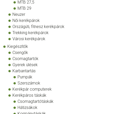
MTB 27,5
MTB 29
Neuzer
Női kerékpárok
Országúti, fitnesz kerékpárok
Trekking kerékpárok
Városi kerékpárok
Kiegészítők
Csengők
Csomagtartók
Gyerek ülések
Karbantartás
Pumpák
Szerszámok
Kerékpár computerek
Kerékpáros táskák
Csomagtartótáskák
Hátizsákok
Kormánytáskák