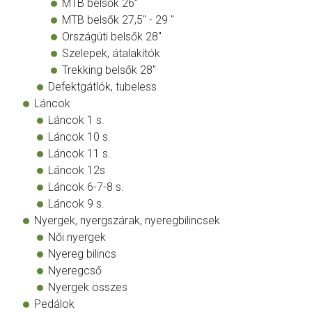
MTB belsők 26"
MTB belsők 27,5" - 29 "
Országúti belsők 28"
Szelepek, átalakítók
Trekking belsők 28"
Defektgátlók, tubeless
Láncok
Láncok 1 s.
Láncok 10 s.
Láncok 11 s.
Láncok 12s
Láncok 6-7-8 s.
Láncok 9 s.
Nyergek, nyergszárak, nyeregbilincsek
Női nyergek
Nyereg bilincs
Nyeregcső
Nyergek összes
Pedálok