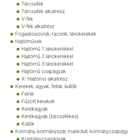
Tárcsafék
Tárcsafék alkatrész
V-fék
V-fék alkatrész
Fogaskoszorúk, racsnik, lánckerekek
Hajtóművek
Hajtómű 1 lánckerékkel
Hajtómű 2 lánckerékkel
Hajtómű 3 lánckerékkel
Hajtómű csapágyak
X- Hajtómű alkatrész
Kerekek, agyak, felnik, küllők
Felnik
Fűzött kerekek
Kerékagyak
Kerékagyak (tárcsafékes)
Küllők
Kormány, kormányszár, markolat, kormánycsapágy
Kormánycsapágyak