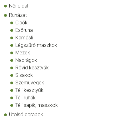
Női oldal
Ruházat
Cipők
Esőruha
Kamásli
Légszűrő maszkok
Mezek
Nadrágok
Rövid kesztyűk
Sisakok
Szemüvegek
Téli kesztyűk
Téli ruhák
Téli sapik, maszkok
Utolsó darabok