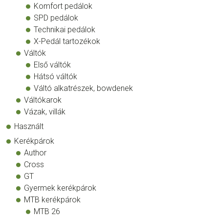
Komfort pedálok
SPD pedálok
Technikai pedálok
X-Pedál tartozékok
Váltók
Első váltók
Hátsó váltók
Váltó alkatrészek, bowdenek
Váltókarok
Vázak, villák
Használt
Kerékpárok
Author
Cross
GT
Gyermek kerékpárok
MTB kerékpárok
MTB 26