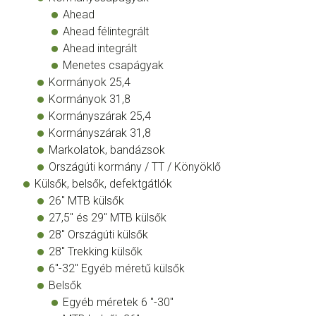
Ahead
Ahead félintegrált
Ahead integrált
Menetes csapágyak
Kormányok 25,4
Kormányok 31,8
Kormányszárak 25,4
Kormányszárak 31,8
Markolatok, bandázsok
Országúti kormány / TT / Könyöklő
Külsők, belsők, defektgátlók
26" MTB külsők
27,5" és 29" MTB külsők
28" Országúti külsők
28" Trekking külsők
6"-32" Egyéb méretű külsők
Belsők
Egyéb méretek 6 "-30"