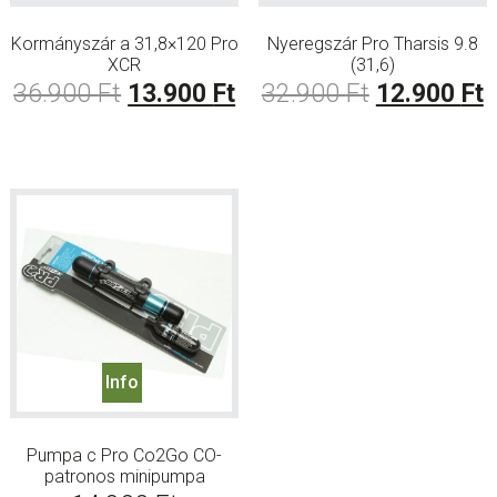
Kormányszár a 31,8×120 Pro
Nyeregszár Pro Tharsis 9.8
XCR
(31,6)
Original
Current
Original
C
36.900
Ft
13.900
Ft
32.900
Ft
12.900
Ft
price
price
price
p
was:
is:
was:
i
36.900 Ft.
13.900 Ft.
32.900 Ft.
1
Info
Pumpa c Pro Co2Go CO-
patronos minipumpa