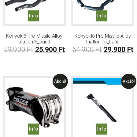
Info
Info
Könyöklő Pro Missile Alloy
Könyöklő Pro Missile Alloy
triatlon S_band
triatlon Tri_band
Original
Current
Original
C
59.900
Ft
25.900
Ft
64.900
Ft
29.900
Ft
price
price
price
p
was:
is:
was:
i
59.900 Ft.
25.900 Ft.
64.900 Ft.
2
Akció!
Akció!
Info
Info