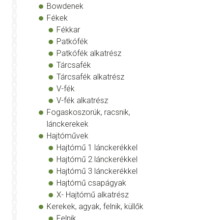
Bowdenek
Fékek
Fékkar
Patkófék
Patkófék alkatrész
Tárcsafék
Tárcsafék alkatrész
V-fék
V-fék alkatrész
Fogaskoszorúk, racsnik,
lánckerekek
Hajtóművek
Hajtómű 1 lánckerékkel
Hajtómű 2 lánckerékkel
Hajtómű 3 lánckerékkel
Hajtómű csapágyak
X- Hajtómű alkatrész
Kerekek, agyak, felnik, küllők
Felnik