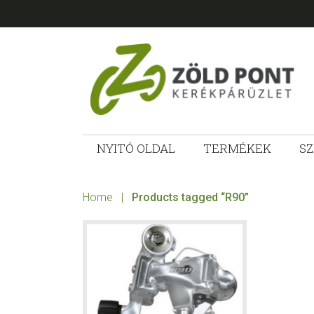
Skip
Skip
Skip
Skip
to
to
to
to
primary
main
primary
footer
navigation
content
sidebar
ZÖLD
Kerékpárt
mindenkinek!
NYITÓ OLDAL
TERMÉKEK
SZ
PONT
KERÉKPÁRÜ
Home
|
Products tagged “R90”