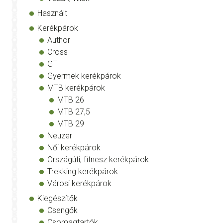
Használt
Kerékpárok
Author
Cross
GT
Gyermek kerékpárok
MTB kerékpárok
MTB 26
MTB 27,5
MTB 29
Neuzer
Női kerékpárok
Országúti, fitnesz kerékpárok
Trekking kerékpárok
Városi kerékpárok
Kiegészítők
Csengők
Csomagtartók