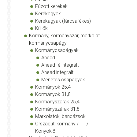
Fűzött kerekek
Kerékagyak
Kerékagyak (tárcsafékes)
Küllők
Kormány, kormányszár, markolat,
kormánycsapágy
Kormánycsapágyak
Ahead
Ahead félintegrált
Ahead integrált
Menetes csapágyak
Kormányok 25,4
Kormányok 31,8
Kormányszárak 25,4
Kormányszárak 31,8
Markolatok, bandázsok
Országúti kormány / TT /
Könyöklő