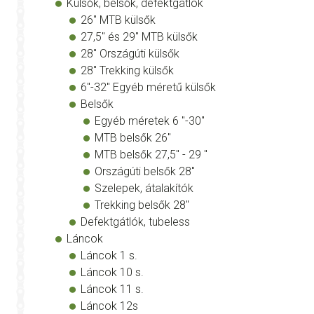
Külsők, belsők, defektgátlók
26" MTB külsők
27,5" és 29" MTB külsők
28" Országúti külsők
28" Trekking külsők
6"-32" Egyéb méretű külsők
Belsők
Egyéb méretek 6 "-30"
MTB belsők 26"
MTB belsők 27,5" - 29 "
Országúti belsők 28"
Szelepek, átalakítók
Trekking belsők 28"
Defektgátlók, tubeless
Láncok
Láncok 1 s.
Láncok 10 s.
Láncok 11 s.
Láncok 12s