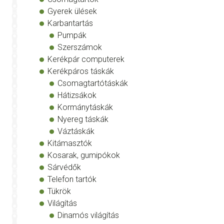
Gyerek ülések
Karbantartás
Pumpák
Szerszámok
Kerékpár computerek
Kerékpáros táskák
Csomagtartótáskák
Hátizsákok
Kormánytáskák
Nyereg táskák
Váztáskák
Kitámasztók
Kosarak, gumipókok
Sárvédők
Telefon tartók
Tükrök
Világítás
Dinamós világítás