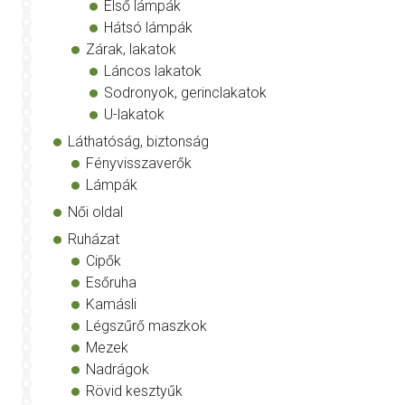
Első lámpák
Hátsó lámpák
Zárak, lakatok
Láncos lakatok
Sodronyok, gerinclakatok
U-lakatok
Láthatóság, biztonság
Fényvisszaverők
Lámpák
Női oldal
Ruházat
Cipők
Esőruha
Kamásli
Légszűrő maszkok
Mezek
Nadrágok
Rövid kesztyűk