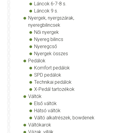
Láncok 6-7-8 s.
Láncok 9 s.
Nyergek, nyergszárak,
nyeregbilincsek
Női nyergek
Nyereg bilincs
Nyeregcső
Nyergek összes
Pedálok
Komfort pedálok
SPD pedálok
Technikai pedálok
X-Pedál tartozékok
Váltók
Első váltók
Hátsó váltók
Váltó alkatrészek, bowdenek
Váltókarok
Vázak, villák