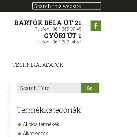
BARTÓK BÉLA ÚT 21
Facebook
Telefon:+36 1 365-09-45
GYŐRI ÚT 1
Telefon:+36 1 202-04-57
TECHNIKAI ADATOK
sidebar
Store
Search
Here
Sidebar
Termékkategóriák
Akciós termékek
Alkatrészek