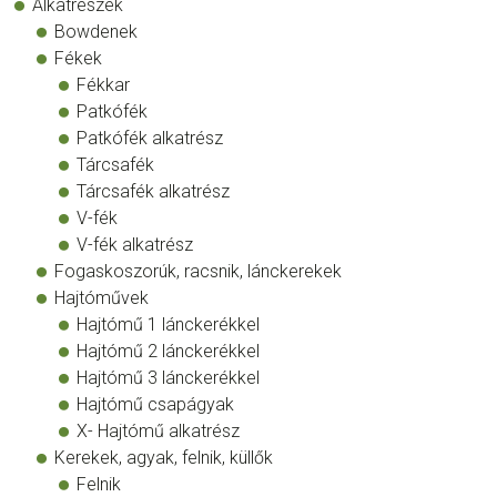
Alkatrészek
Bowdenek
Fékek
Fékkar
Patkófék
Patkófék alkatrész
Tárcsafék
Tárcsafék alkatrész
V-fék
V-fék alkatrész
Fogaskoszorúk, racsnik, lánckerekek
Hajtóművek
Hajtómű 1 lánckerékkel
Hajtómű 2 lánckerékkel
Hajtómű 3 lánckerékkel
Hajtómű csapágyak
X- Hajtómű alkatrész
Kerekek, agyak, felnik, küllők
Felnik