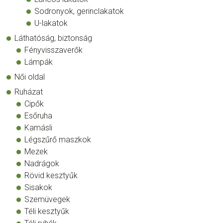
Sodronyok, gerinclakatok
U-lakatok
Láthatóság, biztonság
Fényvisszaverők
Lámpák
Női oldal
Ruházat
Cipők
Esőruha
Kamásli
Légszűrő maszkok
Mezek
Nadrágok
Rövid kesztyűk
Sisakok
Szemüvegek
Téli kesztyűk