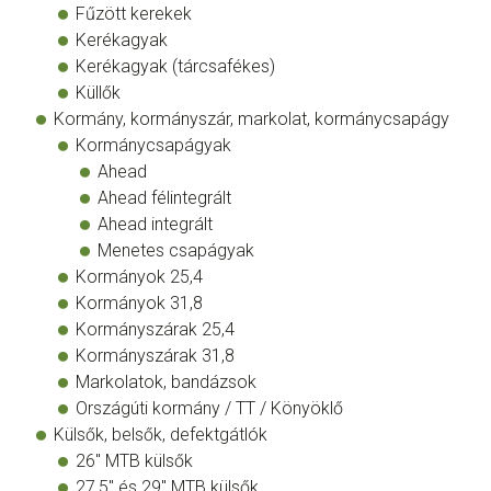
Fűzött kerekek
Kerékagyak
Kerékagyak (tárcsafékes)
Küllők
Kormány, kormányszár, markolat, kormánycsapágy
Kormánycsapágyak
Ahead
Ahead félintegrált
Ahead integrált
Menetes csapágyak
Kormányok 25,4
Kormányok 31,8
Kormányszárak 25,4
Kormányszárak 31,8
Markolatok, bandázsok
Országúti kormány / TT / Könyöklő
Külsők, belsők, defektgátlók
26" MTB külsők
27,5" és 29" MTB külsők