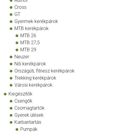
Author
Cross
GT
Gyermek kerékpárok
MTB kerékpárok
MTB 26
MTB 27,5
MTB 29
Neuzer
Női kerékpárok
Országúti, fitnesz kerékpárok
Trekking kerékpárok
Városi kerékpárok
Kiegészítők
Csengők
Csomagtartók
Gyerek ülések
Karbantartás
Pumpák