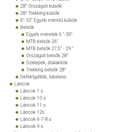
28" Országúti külsők
28" Trekking külsők
6"-32" Egyéb méretű külsők
Belsők
Egyéb méretek 6 "-30"
MTB belsők 26"
MTB belsők 27,5" - 29 "
Országúti belsők 28"
Szelepek, átalakítók
Trekking belsők 28"
Defektgátlók, tubeless
Láncok
Láncok 1 s.
Láncok 10 s.
Láncok 11 s.
Láncok 12s
Láncok 6-7-8 s.
Láncok 9 s.