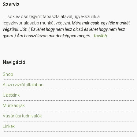
Szerviz
… sok év összegyűlt tapasztalatával, igyekszünk a
legszínvonalasabb munkát végezni.
Mára már csak egy féle munkát
végzünk: Jót. ( Ez lehet hogy nem lesz olcsó és lehet hogy nem lesz
gyors.) Ám hosszútávon mindenképpen megéri.
Tovább….
Navigáció
Shop
A szervizről általában
Üzleteink
Munkadíjak
Vásárlási tudnivalók
Linkek