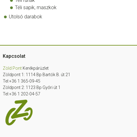
Téli ruhák
Téli sapik, maszkok
Utolsó darabok
Footer
Kapcsolat
Zöld Pont
Kerékpárüzlet
Zöldpont 1: 1114 Bp Bartók B. út 21
Tel:+36 1 365-09-45
Zöldpont 2: 1123 Bp Győri út 1
Tel:+36 1 202-04-57