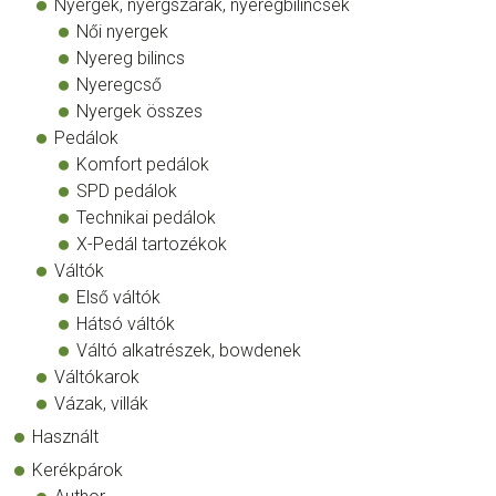
Nyergek, nyergszárak, nyeregbilincsek
Női nyergek
Nyereg bilincs
Nyeregcső
Nyergek összes
Pedálok
Komfort pedálok
SPD pedálok
Technikai pedálok
X-Pedál tartozékok
Váltók
Első váltók
Hátsó váltók
Váltó alkatrészek, bowdenek
Váltókarok
Vázak, villák
Használt
Kerékpárok