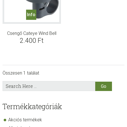
Info
Csengő Cateye Wind Bell
2.400
Ft
Összesen 1 találat
sidebar
Store
Search
Here
Sidebar
Termékkategóriák
Akciós termékek