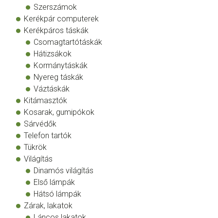
Szerszámok
Kerékpár computerek
Kerékpáros táskák
Csomagtartótáskák
Hátizsákok
Kormánytáskák
Nyereg táskák
Váztáskák
Kitámasztók
Kosarak, gumipókok
Sárvédők
Telefon tartók
Tükrök
Világítás
Dinamós világítás
Első lámpák
Hátsó lámpák
Zárak, lakatok
Láncos lakatok