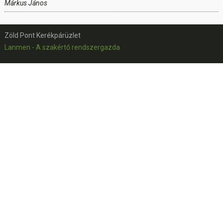
Márkus János
Zöld Pont Kerékpárüzlet
Lanmen - A szakértő rendszergazda