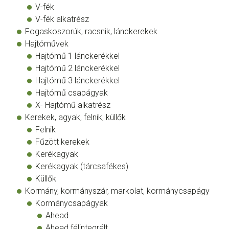
V-fék
V-fék alkatrész
Fogaskoszorúk, racsnik, lánckerekek
Hajtóművek
Hajtómű 1 lánckerékkel
Hajtómű 2 lánckerékkel
Hajtómű 3 lánckerékkel
Hajtómű csapágyak
X- Hajtómű alkatrész
Kerekek, agyak, felnik, küllők
Felnik
Fűzött kerekek
Kerékagyak
Kerékagyak (tárcsafékes)
Küllők
Kormány, kormányszár, markolat, kormánycsapágy
Kormánycsapágyak
Ahead
Ahead félintegrált