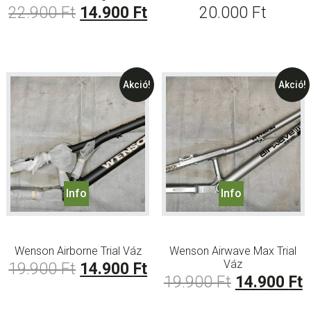
Original
Current
22.900
Ft
14.900
Ft
20.000
Ft
price
price
was:
is:
22.900 Ft.
14.900 Ft.
Akció!
Akció!
Info
Info
Wenson Airborne Trial Váz
Wenson Airwave Max Trial
Váz
Original
Current
19.900
Ft
14.900
Ft
Original
C
19.900
Ft
14.900
Ft
price
price
price
p