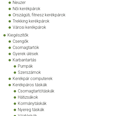
Neuzer
Női kerékpárok
Országúti, fitnesz kerékpárok
Trekking kerékpárok
Városi kerékpárok
Kiegészítők
Csengők
Csomagtartók
Gyerek ülések
Karbantartás
Pumpák
Szerszámok
Kerékpár computerek
Kerékpáros táskák
Csomagtartótáskák
Hátizsákok
Kormánytáskák
Nyereg táskák
Váztáskák