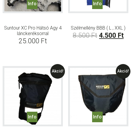
Info
Info
Suntour XC Pro Hátsó Agy 4
Szélmellény BBB ( L , XXL )
lánckeréksorral
Original
Cu
8.500
Ft
4.500
Ft
25.000
Ft
price
pr
was:
is:
8.500 Ft.
4.
Akció!
Akció!
Info
Info