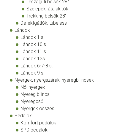
Országúti belsők 28"
Szelepek, átalakítók
Trekking belsők 28"
Defektgátlók, tubeless
Láncok
Láncok 1 s.
Láncok 10 s.
Láncok 11 s.
Láncok 12s
Láncok 6-7-8 s.
Láncok 9 s.
Nyergek, nyergszárak, nyeregbilincsek
Női nyergek
Nyereg bilincs
Nyeregcső
Nyergek összes
Pedálok
Komfort pedálok
SPD pedálok