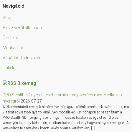
Navigáció
Shop
A szervizről általában
Üzleteink
Munkadíjak
Vásárlási tudnivalók
Linkek
Bikemag
PRO Stealth 3D nyereg teszt – amikor egyszerűen megfeledkezel a
nyeregről
2026-07-27
A 3D nyomtatott nyergek néhány éve még igazi különlegességnek számítottak, ma
viszont egyre több gyártó kínál ilyen modelleket. Két hónapon át használtam a
PRO Stealth 3D nyerget gravel bringán, hosszú túrákon és egy öt és fél órás
versenyen is, hogy kiderüljön, valóban tud-e többet egy hagyományos nyeregnél. A
kerékpáros felszerelések között kevés olyan alkatrész van, […]