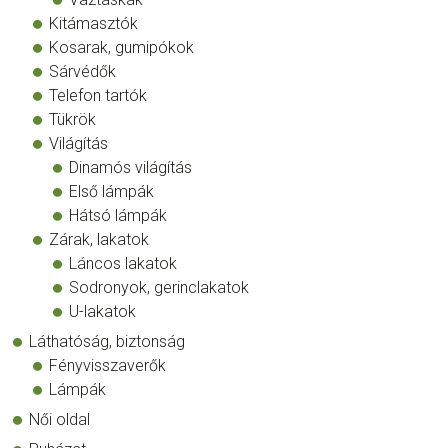
Kitámasztók
Kosarak, gumipókok
Sárvédők
Telefon tartók
Tükrök
Világítás
Dinamós világítás
Első lámpák
Hátsó lámpák
Zárak, lakatok
Láncos lakatok
Sodronyok, gerinclakatok
U-lakatok
Láthatóság, biztonság
Fényvisszaverők
Lámpák
Női oldal