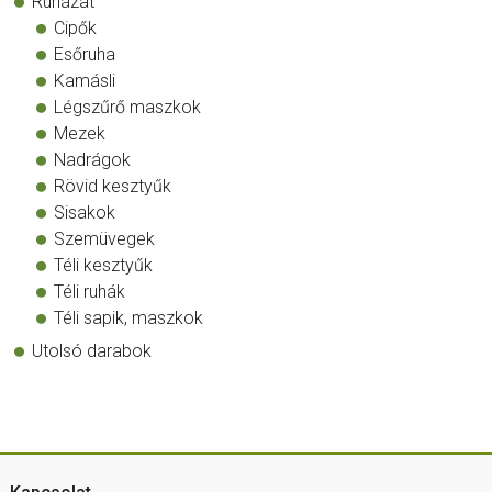
Ruházat
Cipők
Esőruha
Kamásli
Légszűrő maszkok
Mezek
Nadrágok
Rövid kesztyűk
Sisakok
Szemüvegek
Téli kesztyűk
Téli ruhák
Téli sapik, maszkok
Utolsó darabok