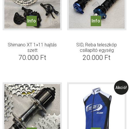
Info
Info
Shimano XT 1×11 hajtás
SID, Reba teleszkóp
szett
csillapító egység
70.000
Ft
20.000
Ft
Akció!