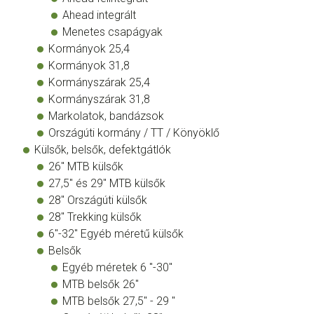
Ahead integrált
Menetes csapágyak
Kormányok 25,4
Kormányok 31,8
Kormányszárak 25,4
Kormányszárak 31,8
Markolatok, bandázsok
Országúti kormány / TT / Könyöklő
Külsők, belsők, defektgátlók
26" MTB külsők
27,5" és 29" MTB külsők
28" Országúti külsők
28" Trekking külsők
6"-32" Egyéb méretű külsők
Belsők
Egyéb méretek 6 "-30"
MTB belsők 26"
MTB belsők 27,5" - 29 "