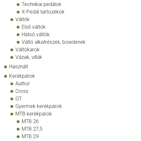
Technikai pedálok
X-Pedál tartozékok
Váltók
Első váltók
Hátsó váltók
Váltó alkatrészek, bowdenek
Váltókarok
Vázak, villák
Használt
Kerékpárok
Author
Cross
GT
Gyermek kerékpárok
MTB kerékpárok
MTB 26
MTB 27,5
MTB 29