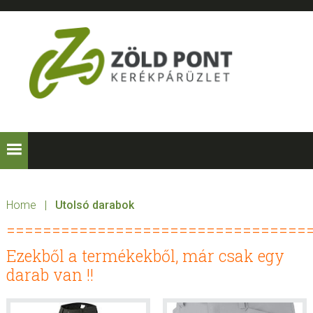
Skip
Skip
Skip
Skip
to
to
to
to
primary
main
primary
footer
navigation
content
sidebar
ZÖLD
Kerékpárt
mindenkinek!
PONT
KERÉKPÁRÜZLE
Home
|
Utolsó darabok
=================================
Ezekből a termékekből, már csak egy
darab van !!