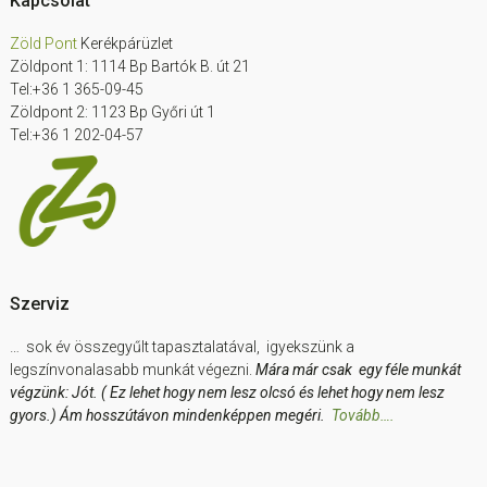
Footer
Kapcsolat
Zöld Pont
Kerékpárüzlet
Zöldpont 1: 1114 Bp Bartók B. út 21
Tel:+36 1 365-09-45
Zöldpont 2: 1123 Bp Győri út 1
Tel:+36 1 202-04-57
Szerviz
… sok év összegyűlt tapasztalatával, igyekszünk a
legszínvonalasabb munkát végezni.
Mára már csak egy féle munkát
végzünk: Jót. ( Ez lehet hogy nem lesz olcsó és lehet hogy nem lesz
gyors.) Ám hosszútávon mindenképpen megéri.
Tovább….