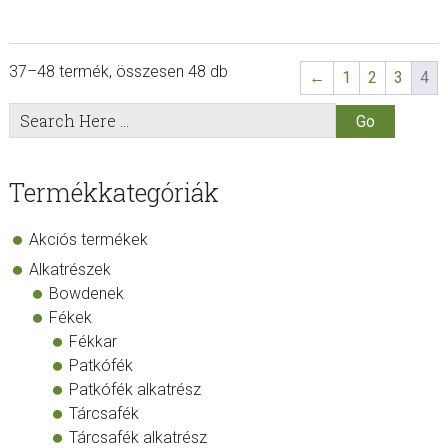
was:
is:
was:
i
19.900 Ft.
14.900 Ft.
19.900 Ft.
1
37–48 termék, összesen 48 db
←
1
2
3
4
sidebar
Store
Search
Here
Sidebar
Termékkategóriák
Akciós termékek
Alkatrészek
Bowdenek
Fékek
Fékkar
Patkófék
Patkófék alkatrész
Tárcsafék
Tárcsafék alkatrész