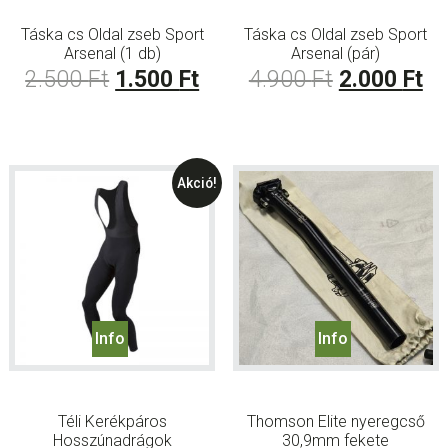
Táska cs Oldal zseb Sport
Táska cs Oldal zseb Sport
Arsenal (1 db)
Arsenal (pár)
Original
Current
Original
Cu
2.500
Ft
1.500
Ft
4.900
Ft
2.000
Ft
price
price
price
pr
was:
is:
was:
is:
2.500 Ft.
1.500 Ft.
4.900 Ft.
2.
Akció!
Info
Info
Téli Kerékpáros
Thomson Elite nyeregcső
Hosszúnadrágok
30,9mm fekete